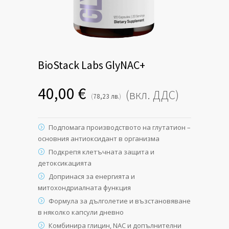
BioStack Labs GlyNAC+
40,00
€
(вкл. ДДС)
(
)
78,23
лв.
Подпомага производството на глутатион –
основния антиоксидант в организма
Подкрепя клетъчната защита и
детоксикацията
Допринася за енергията и
митохондриалната функция
Формула за дълголетие и възстановяване
в няколко капсули дневно
Комбинира глицин, NAC и допълнителни