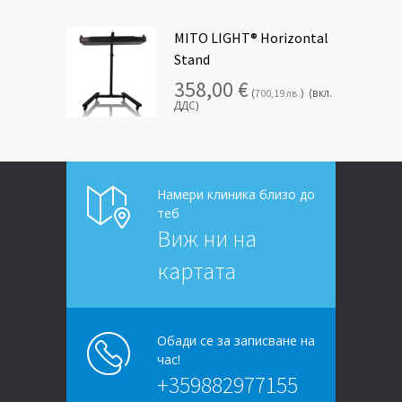
MITO LIGHT® Horizontal
Stand
358,00
€
(
)
(вкл.
700,19
лв.
ДДС)
Намери клиника близо до
теб
Виж ни на
картата
Обади се за записване на
час!
+359882977155