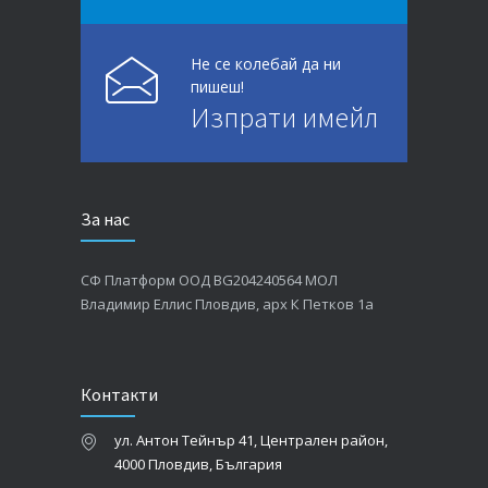
Не се колебай да ни
пишеш!
Изпрати имейл
За нас
СФ Платформ ООД BG204240564 МОЛ
Владимир Еллис Пловдив, арх К Петков 1а
Контакти
ул. Антон Тейнър 41, Централен район,
4000 Пловдив, България