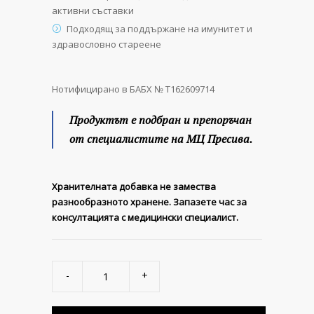
активни съставки
Подходящ за поддържане на имунитет и
здравословно стареене
Нотифицирано в БАБХ № Т162609714
Продуктът е подбран и препоръчан
от специалистите на МЦ Пресива.
Хранителната добавка не замества
разнообразното хранене. Запазете час за
консултацията с медицински специалист.
BioStack
Labs
GlyNAC+
quantity