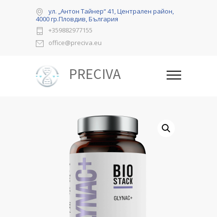
ул. „Антон Тайнер“ 41, Централен район,
4000 гр.Пловдив, България
+359882977155
office@preciva.eu
PRECIVA