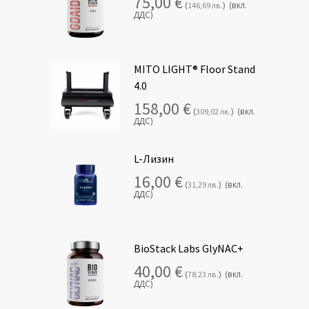
75,00
€
(
)
(вкл.
146,69
лв.
ДДС)
MITO LIGHT® Floor Stand
4.0
158,00
€
(
)
(вкл.
309,02
лв.
ДДС)
L-Лизин
16,00
€
(
)
(вкл.
31,29
лв.
ДДС)
BioStack Labs GlyNAC+
40,00
€
(
)
(вкл.
78,23
лв.
ДДС)