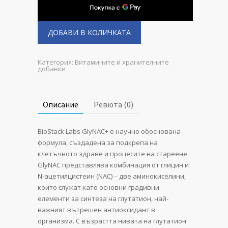
ДОБАВИ В КОЛИЧКАТА
Категория:
Витамините и хранителните
добавки
Описание
Ревюта (0)
BioStack Labs GlyNAC+ е научно обоснована
формула, създадена за подкрепа на
клетъчното здраве и процесите на стареене.
GlyNAC представлява комбинация от глицин и
N-ацетилцистеин (NAC) – две аминокиселини,
които служат като основни градивни
елементи за синтеза на глутатион, най-
важният вътрешен антиоксидант в
организма. С възрастта нивата на глутатион