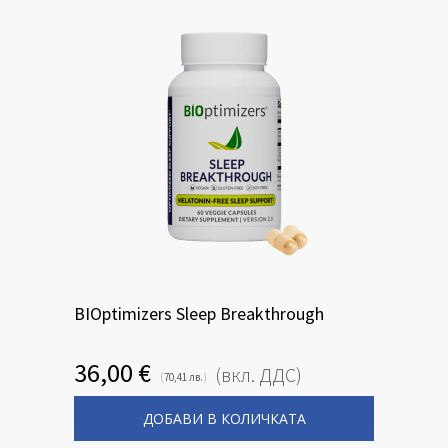
BIOptimizers Sleep Breakthrough
36,00
€
(вкл. ДДС)
(
)
70,41
лв.
ДОБАВИ В КОЛИЧКАТА