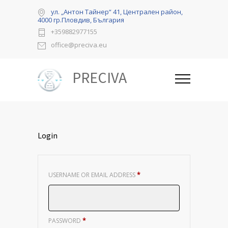
ул. „Антон Тайнер“ 41, Централен район,
4000 гр.Пловдив, България
+359882977155
office@preciva.eu
PRECIVA
Login
REQUIRED
USERNAME OR EMAIL ADDRESS
*
REQUIRED
PASSWORD
*