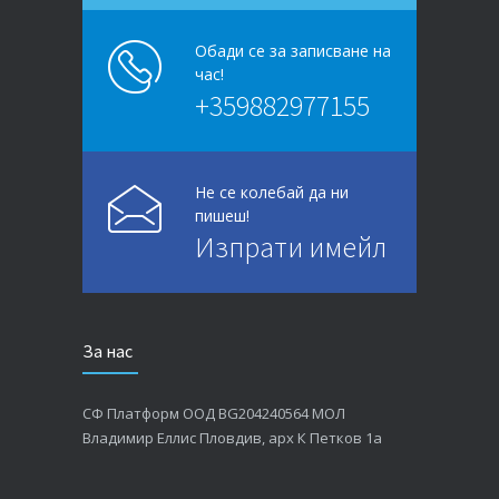
Обади се за записване на
час!
+359882977155
Не се колебай да ни
пишеш!
Изпрати имейл
За нас
СФ Платформ ООД BG204240564 МОЛ
Владимир Еллис Пловдив, арх К Петков 1а