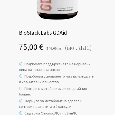
BioStack Labs GDAid
75,00
€
(вкл. ДДС)
(
)
146,69
лв.
Подпомага поддържането на нормални
нива на кръвната захар
Подобрява усвояването на въглехидрати
и хранителни вещества
Подкрепя метаболизма и енергийния
баланс
Формула за метаболитно здраве и
контрол на апетита в 2 капсули
Съдържа Chromax®, InnoSlim®,