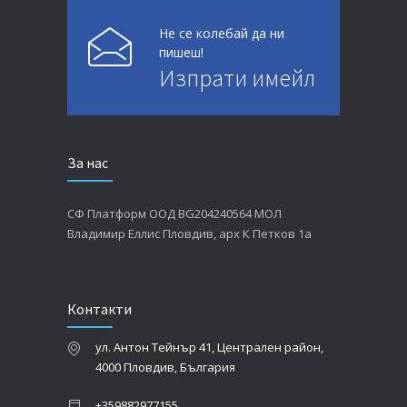
Не се колебай да ни
пишеш!
Изпрати имейл
За нас
СФ Платформ ООД BG204240564 МОЛ
Владимир Еллис Пловдив, арх К Петков 1а
Контакти
ул. Антон Тейнър 41, Централен район,
4000 Пловдив, България
+359882977155