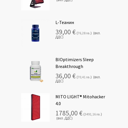
L-Теанин
39,00
€
(
)
(вкл.
76,28
лв.
ДДС)
BIOptimizers Sleep
Breakthrough
36,00
€
(
)
(вкл.
70,41
лв.
ДДС)
MITO LIGHT® Mitohacker
4.0
1785,00
€
(
)
3491,16
лв.
(вкл. ДДС)