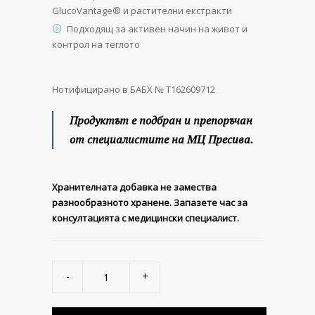
GlucoVantage® и растителни екстракти
Подходящ за активен начин на живот и
контрол на теглото
Нотифицирано в БАБХ № Т162609712
Продуктът е подбран и препоръчан
от специалистите на МЦ Пресива.
Хранителната добавка не замества
разнообразното хранене. Запазете час за
консултацията с медицински специалист.
BioStack
Labs
GDAid
quantity