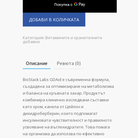
ДОБАВИ В КОЛИЧКАТА
Категория:
Витамините и хранителните
добавки
Описание
Ревюта (0)
BioStack Labs GDAid е съвременна формула,
създадена за оптимизиране на метаболизма
и баланса на кръвната захар. Продуктът
комбинира клинично изследвани съставки
като хром, канела от Цейлон и
дихидроберберин, които подпомагат
инсулиновата чувствителност и правилното
усвояване на въглехидратите. Това помага
на организма да използва по-ефективно