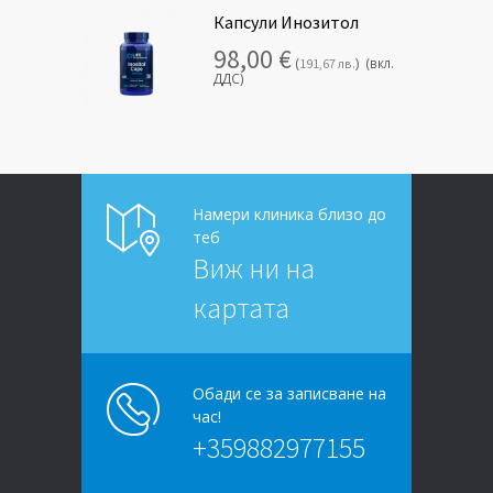
Капсули Инозитол
98,00
€
(
)
(вкл.
191,67
лв.
ДДС)
Намери клиника близо до
теб
Виж ни на
картата
Обади се за записване на
час!
+359882977155