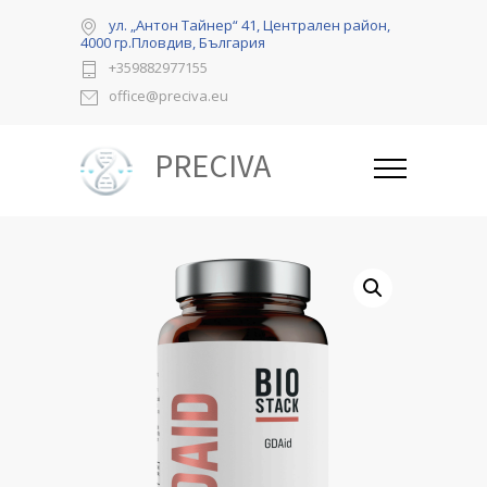
ул. „Антон Тайнер“ 41, Централен район,
4000 гр.Пловдив, България
+359882977155
office@preciva.eu
PRECIVA