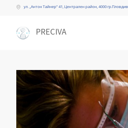
ул. „Антон Тайнер“ 41, Централен район, 4000 гр.Пловди
PRECIVA