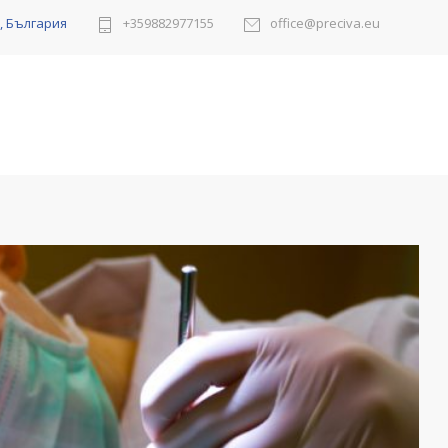
в, България
+359882977155
office@preciva.eu