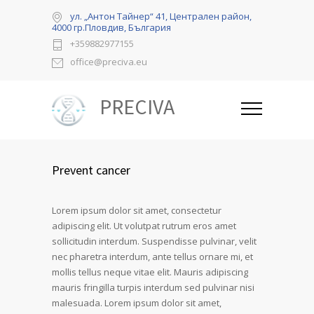
ул. „Антон Тайнер“ 41, Централен район,
4000 гр.Пловдив, България
+359882977155
office@preciva.eu
PRECIVA
Prevent cancer
Lorem ipsum dolor sit amet, consectetur
adipiscing elit. Ut volutpat rutrum eros amet
sollicitudin interdum. Suspendisse pulvinar, velit
nec pharetra interdum, ante tellus ornare mi, et
mollis tellus neque vitae elit. Mauris adipiscing
mauris fringilla turpis interdum sed pulvinar nisi
malesuada. Lorem ipsum dolor sit amet,