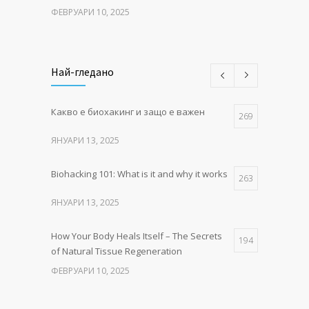
ФЕВРУАРИ 10, 2025
Как тялото се изцелява само –
167
тайните на естествената тъканна регенерация
Най-гледано
ФЕВРУАРИ 10, 2025
Какво е биохакинг и защо е важен
Интравенозна терапия
269
123
(IV): здраве с всяка капка
ЯНУАРИ 13, 2025
СЕПТЕМВРИ 15, 2025
Biohacking 101: What is it and why it works
263
ЯНУАРИ 13, 2025
How Your Body Heals Itself – The Secrets
194
of Natural Tissue Regeneration
ФЕВРУАРИ 10, 2025
Как тялото се изцелява само –
167