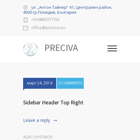
ул. „Антон Тайнер“ 41, Централен район,
4000 гр.Пловдив, България
+359882977155
office@preciva.eu
PRECIVA
март 24, 2014
0 COMMENTS
Sidebar Header Top Right
Leave a reply
ALEX CHYSTIKOV